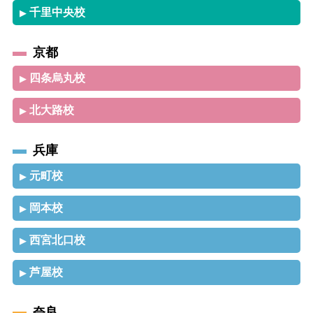
千里中央校
▶
京都
四条烏丸校
▶
北大路校
▶
兵庫
元町校
▶
岡本校
▶
西宮北口校
▶
芦屋校
▶
奈良