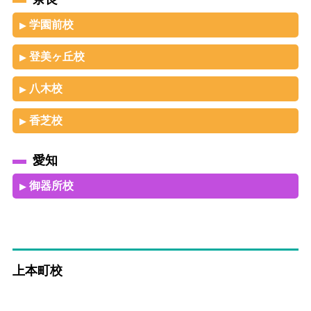
学園前校
▶
登美ヶ丘校
▶
八木校
▶
香芝校
▶
愛知
御器所校
▶
上本町校