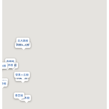
北大路校
四条烏丸校
高槻校
阪急茨木校
枚方校
中央校
校
登美ヶ丘校
学園前校
本町校
王寺校
香芝校
八木校